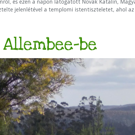
mról, és ezen a napon látogatott Novák Katalin, Magy
lte jelenlétével a templomi istentiszteletet, ahol az i
 Allembee-be