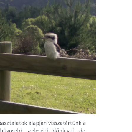
apasztalatok alapján visszatértünk a
hűvösebb, szelesebb időnk volt, de