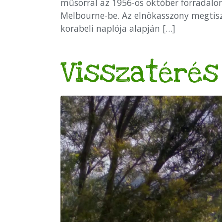
műsorral az 1956-os október forradalo
Melbourne-be. Az elnökasszony megtiszte
korabeli naplója alapján […]
Visszatérés