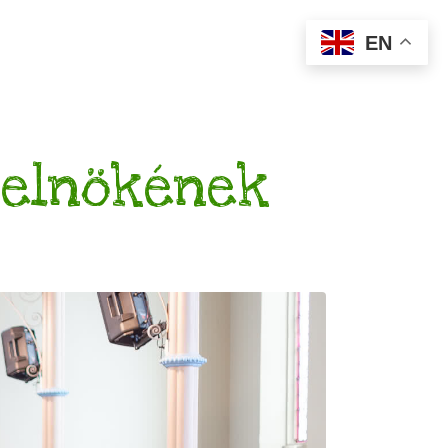
EN
 elnökének