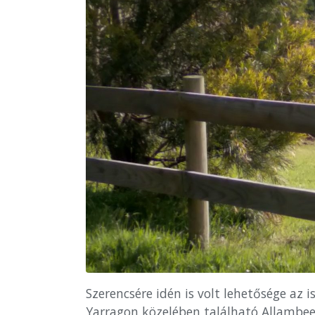
Szerencsére idén is volt lehetősége az 
Yarragon közelében található Allambee 