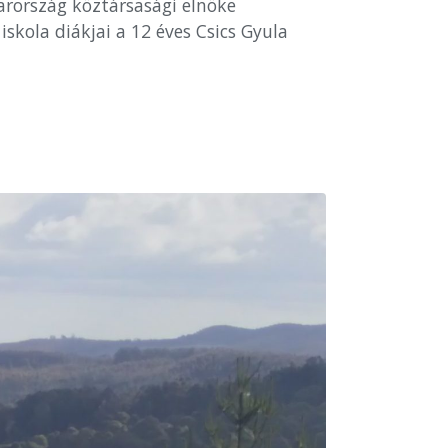
arország köztársasági elnöke
skola diákjai a 12 éves Csics Gyula