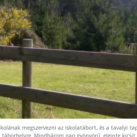
iskolának megszervezni az iskolatábort, és a tavalyi t
táborhelyre. Mindhárom nap gyönyörű, eleinte kicsit 