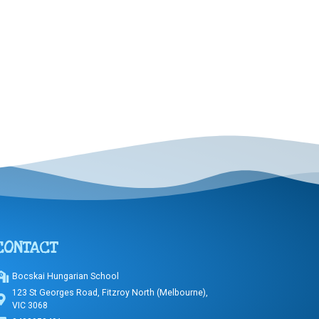
CONTACT
Bocskai Hungarian School
123 St Georges Road, Fitzroy North (Melbourne),
VIC 3068