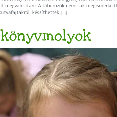
ült megvalósítani. A táborozók nemcsak megismerkedte
utyafajtákról, készíthettek […]
 könyvmolyok