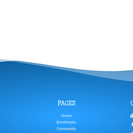
PAGES
Home
Enrolments
Community